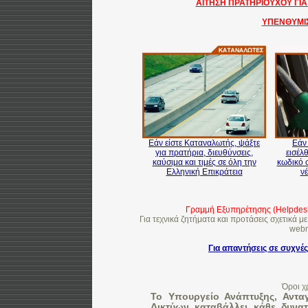
ΑΙΤΗΣΗ ΠΡΑΤΗΡΙΟΥΧΟΥ Γ
ΥΠΕΝΘΥΜΙ
Εάν είστε Καταναλωτής, ψάξτε
Εάν
για πρατήρια, διευθύνσεις,
εισέλ
καύσιμα και τιμές σε όλη την
κωδικό 
Ελληνική Επικράτεια
νέ
Γραμμή Εξυπηρέτησης (Helpdesk)
Για τεχνικά ζητήματα και προτάσεις σχετικά με
webm
Για απαντήσεις σε συχνέ
Όροι χ
Το Υπουργείο Ανάπτυξης, Αντα
Δικτύων καταβάλλει κάθε δυνα