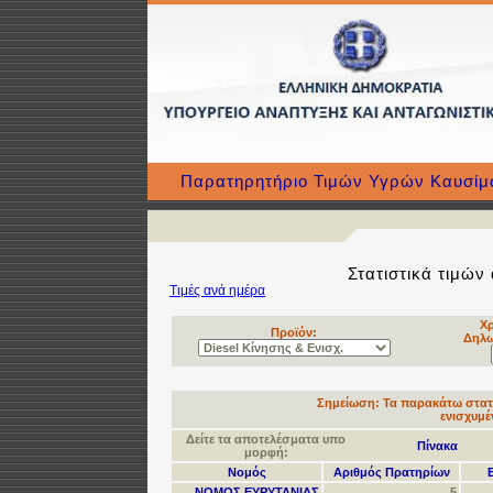
Παρατηρητήριο Τιμών Υγρών Καυσί
Στατιστικά τιμών 
Τιμές ανά ημέρα
Χρ
Προϊόν:
Δηλω
Σημείωση:
Τα παρακάτω στατι
ενισχυμέ
Δείτε τα αποτελέσματα υπο
Πίνακα
μορφή:
Νομός
Αριθμός Πρατηρίων
ΝΟΜΟΣ ΕΥΡΥΤΑΝΙΑΣ
5