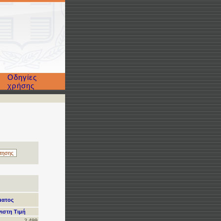
Οδηγίες
χρήσης
ματος
ιστη Τιμή
2,499