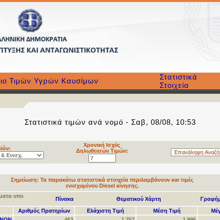
Στατιστικά
ιο Τιμών Υγρών Καυσίμων
Στοιχεία
Στατιστικά τιμών ανά νομό - Σαβ, 08/08, 10:53
Χρονική Ισχύς
ϊόν:
Δηλωθεισών Τιμών:
Σημείωση:
Τα παρακάτω στατιστικά στοιχεία περιλαμβάνουν και τιμές
ενισχυμένου Diesel κίνησης.
σματα υπο
Πίνακα
Θεματικού Χάρτη
Γραφή
Αριθμός Πρατηρίων
Ελάχιστη Τιμή
Μέση Τιμή
Μέγ
ΗΝΩΝ
463
1,757
1,995