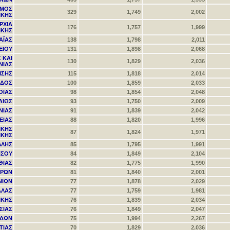
ΜΟΣ
329
1,749
2,002
ΙΚΗΣ
ΡΧΙΑ
176
1,757
1,999
ΙΚΗΣ
ΑΪΑΣ
138
1,798
2,011
ΕΙΟΥ
131
1,898
2,068
 ΚΑΙ
130
1,829
2,036
ΝΙΑΣ
ΙΣΗΣ
115
1,818
2,014
ΙΔΟΣ
100
1,859
2,033
ΟΙΑΣ
98
1,854
2,048
ΑΙΩΣ
93
1,750
2,009
ΝΙΑΣ
91
1,839
2,042
ΕΙΑΣ
88
1,820
1,996
ΙΚΗΣ
87
1,824
1,971
ΙΚΗΣ
ΛΛΗΣ
85
1,795
1,991
ΗΣΟΥ
84
1,849
2,104
ΘΙΑΣ
82
1,775
1,990
ΡΡΩΝ
81
1,840
2,001
ΝΙΩΝ
77
1,878
2,029
ΑΛΑΣ
77
1,759
1,981
ΙΚΗΣ
76
1,839
2,034
ΣΙΑΣ
76
1,849
2,047
ΑΔΩΝ
75
1,994
2,267
ΤΙΑΣ
70
1,829
2,036