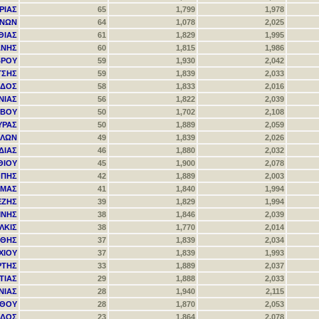
ΡΙΑΣ
65
1,799
1,978
ΙΝΩΝ
64
1,078
2,025
ΘΙΑΣ
61
1,829
1,995
ΑΝΗΣ
60
1,815
1,986
ΒΡΟΥ
59
1,930
2,042
ΤΣΗΣ
59
1,839
2,033
ΙΔΟΣ
58
1,833
2,016
ΝΙΑΣ
56
1,822
2,039
ΣΒΟΥ
50
1,702
2,108
ΥΡΑΣ
50
1,889
2,059
ΑΛΩΝ
49
1,839
2,026
ΔΙΑΣ
46
1,880
2,032
ΘΙΟΥ
45
1,900
2,078
ΟΠΗΣ
42
1,889
2,003
ΑΜΑΣ
41
1,840
1,994
ΕΖΗΣ
39
1,829
1,994
ΜΝΗΣ
38
1,846
2,039
ΛΚΙΣ
38
1,770
2,014
ΝΘΗΣ
37
1,839
2,034
ΧΙΟΥ
37
1,839
1,993
ΡΤΗΣ
33
1,889
2,037
ΤΙΑΣ
29
1,888
2,033
ΝΙΑΣ
28
1,940
2,115
ΝΘΟΥ
28
1,870
2,053
ΑΔΟΣ
23
1,864
2,078