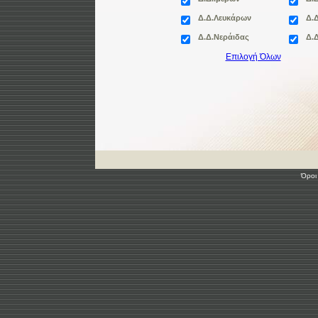
Δ.Δ.Λευκάρων
Δ.
Δ.Δ.Νεράιδας
Δ.
Δ.Δ.Ροδίτου
Επιλογή Όλων
Δ.
Όροι